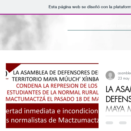
Esta página web se diseñó con la platafor
Inicio
8vo. Tribunal Interna
asambl
23 may
LA ASA
DEFENS
MAYA M
CONDE
La asamblea
LOS ES
Múuch' Xíinb